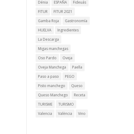
Dénia
ESPAÑA
Fideuás
FITUR
FITUR 2021
Gamba Roja
Gastronomía
HUELVA
Ingredientes
La Descarga
Migas manchegas
Oso Pardo
Oveja
Oveja Manchega
Paella
Paso a paso
PEGO
Pisto manchego
Queso
Queso Manchego
Receta
TURISME
TURISMO
Valencia
València
Vino