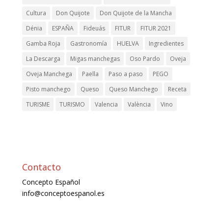
Cultura
Don Quijote
Don Quijote de la Mancha
Dénia
ESPAÑA
Fideuás
FITUR
FITUR 2021
Gamba Roja
Gastronomía
HUELVA
Ingredientes
La Descarga
Migas manchegas
Oso Pardo
Oveja
Oveja Manchega
Paella
Paso a paso
PEGO
Pisto manchego
Queso
Queso Manchego
Receta
TURISME
TURISMO
Valencia
València
Vino
Contacto
Concepto Español
info@conceptoespanol.es