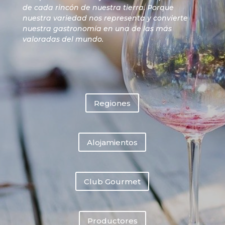
de cada rincón de nuestra tierra. Porque
nuestra variedad nos representa y convierte
nuestra gastronomía en una de las más
valoradas del mundo.
Regiones
Alojamientos
Club Gourmet
Productores