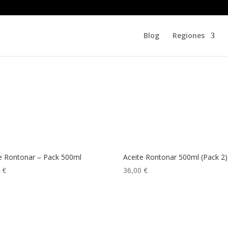
Blog
Regiones
e Rontonar – Pack 500ml
Aceite Rontonar 500ml (Pack 2)
0
€
36,00
€