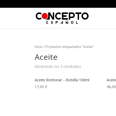
Inicio
/ Productos etiquetados “Aceite”
Aceite
Mostrando los 3 resultados
Aceite Rontonar – Botella 100ml
Aceit
17,00
€
46,0